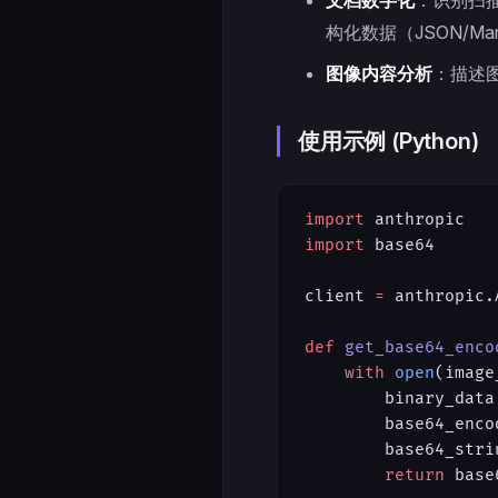
文档数字化
：识别扫描
构化数据（JSON/Mar
图像内容分析
：描述
使用示例 (Python)
import
 anthropic
import
 base64
client 
=
 anthropic.
def
 get_base64_enco
    with
 open
(image
        binary_data
        base64_enco
        base64_stri
        return
 base