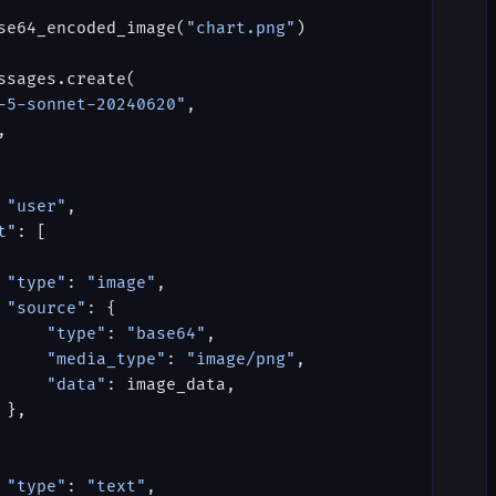
se64_encoded_image(
"chart.png"
)
ssages.create(
-5-sonnet-20240620"
,
,
 
"user"
,
t"
: [
 "type"
: 
"image"
,
 "source"
: {
     "type"
: 
"base64"
,
     "media_type"
: 
"image/png"
,
     "data"
: image_data,
 },
 "type"
: 
"text"
,