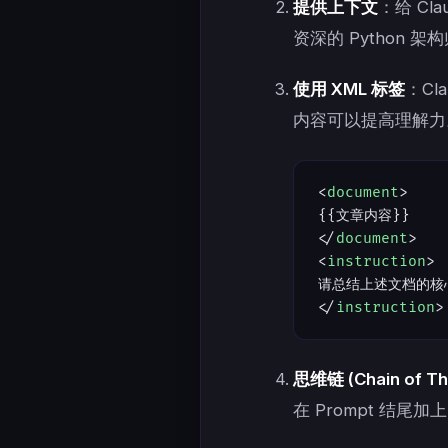
提供上下文
：给 Cl
资深的 Python 架
使用 XML 标签
：Cl
内容可以提高理解力
<
document
>
{{文章内容}}
</
document
>
<
instruction
>
请总结上述文档的核
</
instruction
>
思维链 (Chain of Th
在 Prompt 结尾