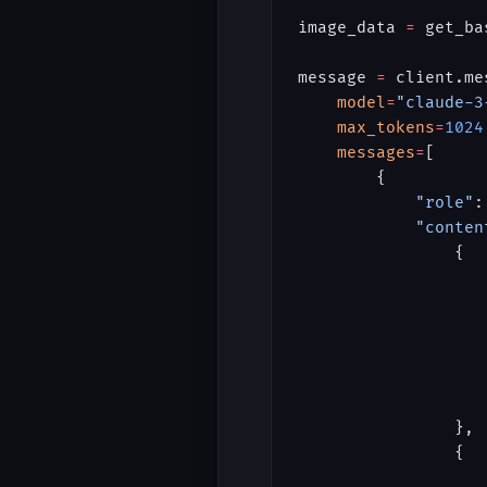
image_data 
=
 get_ba
message 
=
 client.me
    model
=
"claude-3
    max_tokens
=
1024
    messages
=
[
        {
            "role"
:
            "conten
                {
                   
                   
                   
                   
                   
                   
                },
                {
                   