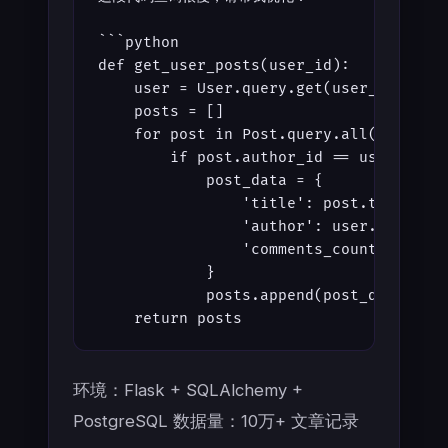
```python
def get_user_posts(user_id):
    user = User.query.get(user_id)
    posts = []
    for post in Post.query.all():
        if post.author_id == user_id:
            post_data = {
                'title': post.title,
                'author': user.usernam
                'comments_count': len(
            }
            posts.append(post_data)
    return posts
环境：Flask + SQLAlchemy +
PostgreSQL 数据量：10万+ 文章记录