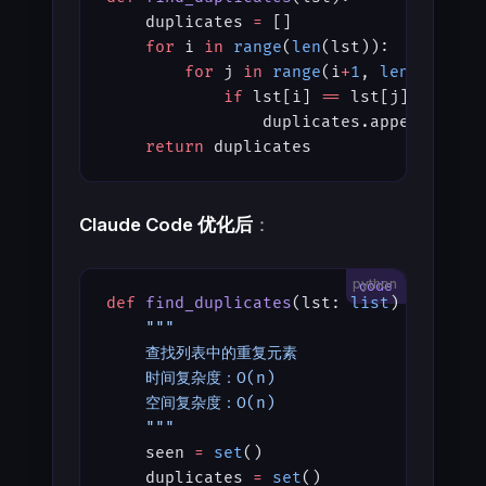
    duplicates 
=
 []
    for
 i 
in
 range
(
len
(lst)):
        for
 j 
in
 range
(i
+
1
, 
len
(lst)):
            if
 lst[i] 
==
 lst[j] 
and
 ls
                duplicates.append(lst[
    return
 duplicates
Claude Code 优化后
：
python
def
 find_duplicates
(lst: 
list
) -> 
list
    """
    查找列表中的重复元素
    时间复杂度：O(n)
    空间复杂度：O(n)
    """
    seen 
=
 set
()
    duplicates 
=
 set
()