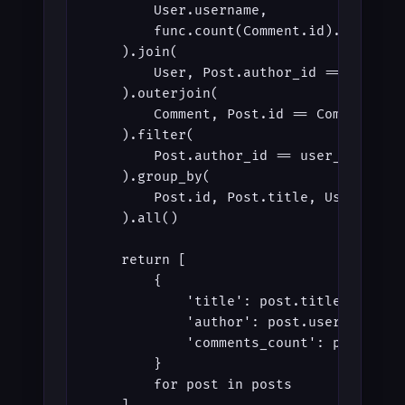
        User.username,
        func.count(Comment.id).label('
    ).join(
        User, Post.author_id == User.i
    ).outerjoin(
        Comment, Post.id == Comment.po
    ).filter(
        Post.author_id == user_id
    ).group_by(
        Post.id, Post.title, User.user
    ).all()
    return [
        {
            'title': post.title,
            'author': post.username,
            'comments_count': post.com
        }
        for post in posts