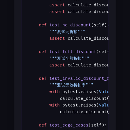
        assert
 calculate_discount(
100
,
        assert
 calculate_discount(
50
, 
    def
 test_no_discount
(self):
        """测试无折扣"""
        assert
 calculate_discount(
100
,
    def
 test_full_discount
(self):
        """测试全额折扣"""
        assert
 calculate_discount(
100
,
    def
 test_invalid_discount_rate
(sel
        """测试无效折扣率"""
        with
 pytest.raises(
ValueError
)
            calculate_discount(
100
, 
-
0
        with
 pytest.raises(
ValueError
)
            calculate_discount(
100
, 
1.
    def
 test_edge_cases
(self):