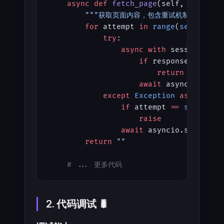
    async
 def
 fetch_page
(self, session
        """获取页面内容，包含重试机制"""
        for
 attempt 
in
 range
(
self
.max_
            try
:
                async
 with
 session.get
                    if
 response.status
                        return
 await
 r
                    await
 asyncio.slee
            except
 Exception
 as
 e:
                if
 attempt 
==
 self
.max
                    raise
                await
 asyncio.sleep(
2
 
        return
 ""
    # ... 更多代码
2. 代码调试 🐛