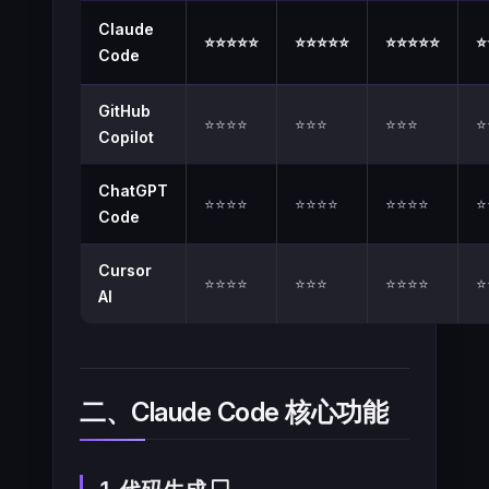
Claude
⭐⭐⭐⭐⭐
⭐⭐⭐⭐⭐
⭐⭐⭐⭐⭐
⭐
Code
GitHub
⭐⭐⭐⭐
⭐⭐⭐
⭐⭐⭐
⭐
Copilot
ChatGPT
⭐⭐⭐⭐
⭐⭐⭐⭐
⭐⭐⭐⭐
⭐
Code
Cursor
⭐⭐⭐⭐
⭐⭐⭐
⭐⭐⭐⭐
⭐
AI
二、Claude Code 核心功能