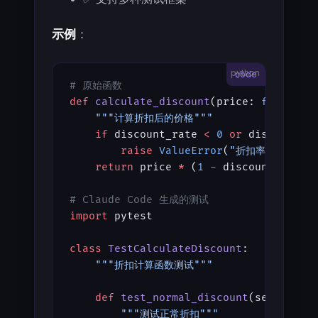
示例
：
python
# 原始函数
def
 calculate_discount
(price: 
float
, d
    """计算折扣后的价格"""
    if
 discount_rate 
<
 0
 or
 discount_r
        raise
 ValueError
(
"折扣率必须在 0-
    return
 price 
*
 (
1
 -
 discount_rate)
# Claude Code 生成的测试
import
 pytest
class
 TestCalculateDiscount
:
    """折扣计算函数测试"""
    def
 test_normal_discount
(self):
        """测试正常折扣"""