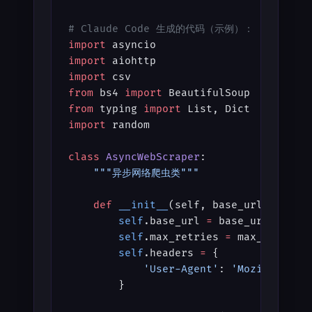
# Claude Code 生成的代码（示例）：
import
 asyncio
import
 aiohttp
import
 csv
from
 bs4 
import
 BeautifulSoup
from
 typing 
import
 List, Dict
import
 random
class
 AsyncWebScraper
:
    """异步网络爬虫类"""
    def
 __init__
(self, base_url: 
str
, 
        self
.base_url 
=
 base_url
        self
.max_retries 
=
 max_retries
        self
.headers 
=
 {
            'User-Agent'
: 
'Mozilla/5.0
        }