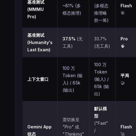
基准测试
~81% (多
(多模态
Flash
(MMMU
模态推理)
推理略
🎯
Pro)
胜一筹)
基准测试
37.5%
(无
33.7%
Pro
(Humanity's
工具)
(无工具)
🧠
Last Exam)
100 万
100 万
Token
Token (输
平局
上下文窗口
(输入) /
入) / 65k
🤝
65k (输
(输出)
出)
默认模
型
需切换至
("Fast"
Gemini App
"Pro" 或
Flash
/
状态
"Thinking"
🚀