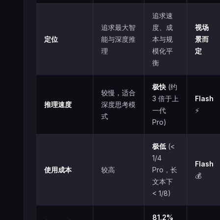
追求速
追求最大智
度、成
视场
定位
能与深度推
本与规
景而
理
模化平
定
衡
极快
(约
较慢，适合
3 倍于上
Flash
推理速度
深度思考模
一代
⚡️
式
Pro)
极低
(<
1/4
Flash
使用成本
较高
Pro，长
💰
文本下
< 1/8)
81.2%