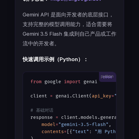
Gemini API 是面向开发者的底层接口，
支持完整的模型调用能力，适合需要将
Gemini 3.5 Flash 集成到自己产品或工作
流中的开发者。
快速调用示例（Python）：
python
from
 google 
import
 genai
client 
=
 genai.Client(
api_key
=
"YOUR_AP
# 基础对话
response 
=
 client.models.generate_cont
    model
=
"gemini-3.5-flash"
,
    contents
=
[{
"text"
: 
"用 Python 实现一
)