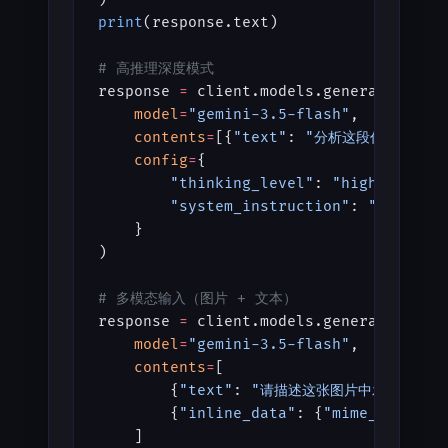
print
(response.text)
# 高推理深度模式
response 
=
 client.models.generate_cont
    model
=
"gemini-3.5-flash"
,
    contents
=
[{
"text"
: 
"分析这段代码的性能
    config
=
{
        "thinking_level"
: 
"high"
,  
# m
        "system_instruction"
: 
"你是一位资
    }
)
# 多模态输入（图片 + 文本）
response 
=
 client.models.generate_cont
    model
=
"gemini-3.5-flash"
,
    contents
=
[
        {
"text"
: 
"请描述这张图片中发生了什么
        {
"inline_data"
: {
"mime_type"
: 
    ]