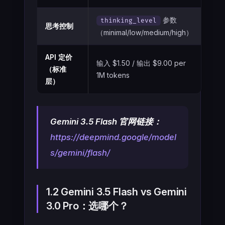
参数
thinking_level
思考控制
（minimal/low/medium/high）
API 定价
输入 $1.50 / 输出 $9.00 per
（标准
1M tokens
层）
Gemini 3.5 Flash 官网链接：
https://deepmind.google/model
s/gemini/flash/
1.2 Gemini 3.5 Flash vs Gemini
3.0 Pro：选哪个？