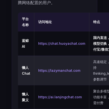
腾网络配置的用户。
平台
访问地址
特点
名称
国内直连
蓝鲸
https://chat.huoyachat.com
模型切换
AI
付宝/微信
高速稳定
懒人
持
https://lazymanchat.com
Chat
thinking_l
参数调节
聚合多模
懒人
https://ai.lanjingchat.com
功能丰富
聚义
需付费