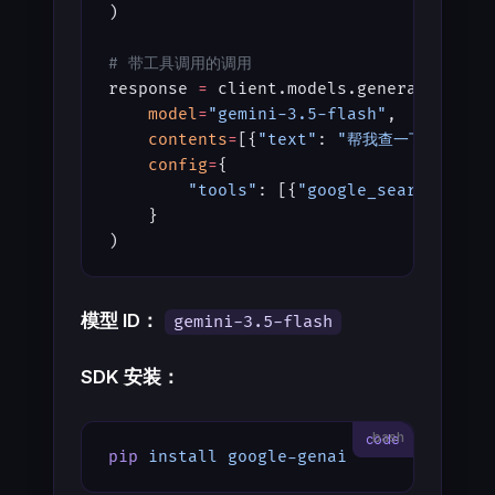
)
# 带工具调用的调用
response 
=
 client.models.generate_cont
    model
=
"gemini-3.5-flash"
,
    contents
=
[{
"text"
: 
"帮我查一下上海今天
    config
=
{
        "tools"
: [{
"google_search"
: {
"
    }
)
模型 ID：
gemini-3.5-flash
SDK 安装：
bash
pip
 install
 google-genai