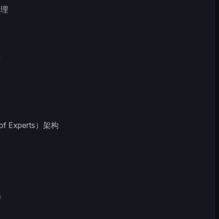
处理
计
习
of Experts）架构
集